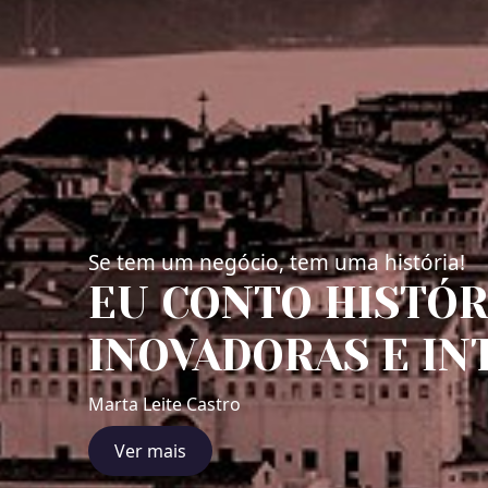
Se tem um negócio, tem uma história!
EU CONTO HISTÓR
INOVADORAS E IN
Marta Leite Castro
Ver mais