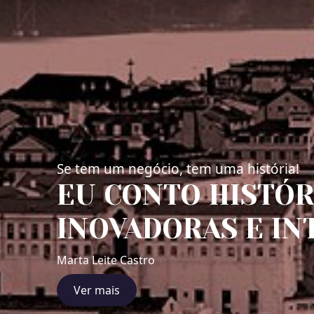
Se tem um negócio, tem uma história!
EU CONTO HISTÓR
INOVADORAS E IN
Marta Leite Castro
Ver mais