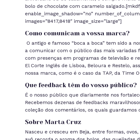
bolo de chocolate com caramelo salgado.[mkdf
enable_image_shadow=”no” number_of_colum
images=”8417,8418″ image_size=”large”]
Como comunicam a vossa marca?
O antigo e famoso “boca a boca” tem sido a no
a comunicar com o público das mais variadas 
com presenças em programas de televisão e re
El Corte Inglês de Lisboa, Beloura e Restelo, 
nossa marca, como é o caso da TAP, da Time Out
Que feedback têm do vosso público?
É o nosso público que diariamente nos fortalec
Recebemos dezenas de feedbacks maravilhosos 
coleção dos comentários, os quais guardamos
Sobre Marta Cruz
Nasceu e cresceu em Beja, entre formas, ovos, 
avô recorda o aroma dos bolos, das queijadas d