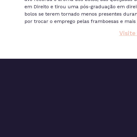
em Direito e tirou uma pós-graduação em direit
bolos se terem tornado menos presentes duran
por trocar o emprego pelas framboesas e mais 
Visite