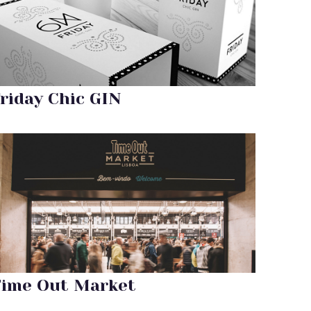
riday Chic GIN
ime Out Market