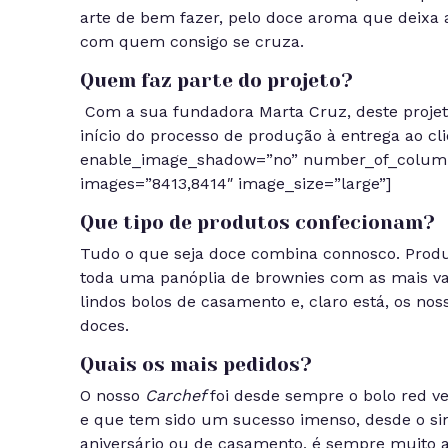
arte de bem fazer, pelo doce aroma que deixa 
com quem consigo se cruza.
Quem faz parte do projeto?
Com a sua fundadora Marta Cruz, deste projet
início do processo de produção à entrega ao cl
enable_image_shadow=”no” number_of_colum
images=”8413,8414″ image_size=”large”]
Que tipo de produtos confecionam?
Tudo o que seja doce combina connosco. Produz
toda uma panóplia de brownies com as mais var
lindos bolos de casamento e, claro está, os no
doces.
Quais os mais pedidos?
O nosso
Carchef
foi desde sempre o bolo red v
e que tem sido um sucesso imenso, desde o si
aniversário ou de casamento, é sempre muito ap