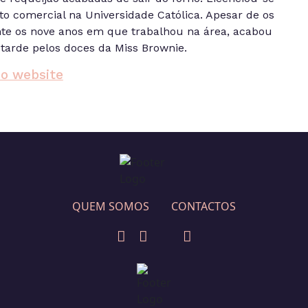
o comercial na Universidade Católica. Apesar de os
te os nove anos em que trabalhou na área, acabou
tarde pelos doces da Miss Brownie.
 o website
QUEM SOMOS
CONTACTOS