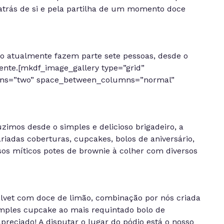
atrás de si e pela partilha de um momento doce
o atualmente fazem parte sete pessoas, desde o
iente.[mkdf_image_gallery type=”grid”
ns=”two” space_between_columns=”normal”
imos desde o simples e delicioso brigadeiro, a
iadas coberturas, cupcakes, bolos de aniversário,
ssos míticos potes de brownie à colher com diversos
elvet com doce de limão, combinação por nós criada
mples cupcake ao mais requintado bolo de
reciado! A disputar o lugar do pódio está o nosso