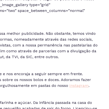
_image_gallery type=”grid”
ns=”two” space_between_columns=”normal”
ssa melhor publicidade. Não obstante, temos vindo
formas, nomeadamente através das redes sociais,
vistas, com a nossa permanência nas pastelarias do
assim como através de parcerias com a divulgação da
, da TVI, da SIC, entre outros.
e e nos encoraja a seguir sempre em frente.
sobre os nossos bolos e doces. Adoramos fazer
 orgulhosamente em pastas do nosso
Instagram
.
farinha e açúcar. Da infância passada na casa do
e requeijão acabadas de sair do forno. Licenciou-se