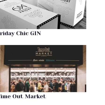
riday Chic GIN
ime Out Market